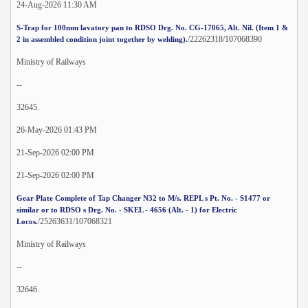
24-Aug-2026 11:30 AM
S-Trap for 100mm lavatory pan to RDSO Drg. No. CG-17065, Alt. Nil. (Item 1 &
/22262318/107068390
2 in assembled condition joint together by welding).
Ministry of Railways
--
32645.
26-May-2026 01:43 PM
21-Sep-2026 02:00 PM
21-Sep-2026 02:00 PM
Gear Plate Complete of Tap Changer N32 to M/s. REPL s Pt. No. - S1477 or
similar or to RDSO s Drg. No. - SKEL - 4656 (Alt. - 1) for Electric
/25263631/107068321
Locos.
Ministry of Railways
--
32646.