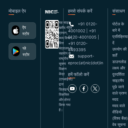
मोबाइल ऐप
हमसे संपर्क करें
संसाधन
यह साइट
+91 0120-
पोर्टल के
ऐप
खरीद नीति
बारे में
4001002 | +91
प्रभाग,
स्टोर
प्रतिक्रिया
0120-4001005 |
व्यय विभाग,
दें
वित्त
+91 0120-
प्ले
मंत्रालय के
उपयोग की
4493395
सहयोग से
स्टोर
शर्तें
support-
राष्ट्रीय
डाउनलोड
eproc(at)nic(dot)in
सूचना
लक्ष्य और
विज्ञान
हमें फॉलो करें
केंद्र
दूरदर्शिता
(एनआईसी)
साइटमैप
द्वारा
पूछे जाने
डिज़ाइन,
वाले प्रश्न
विकसित
मदद
और होस्ट
किया गया
मदद वाले
है।
वीडियो
(विश्व बैंक)
वेब सूचना