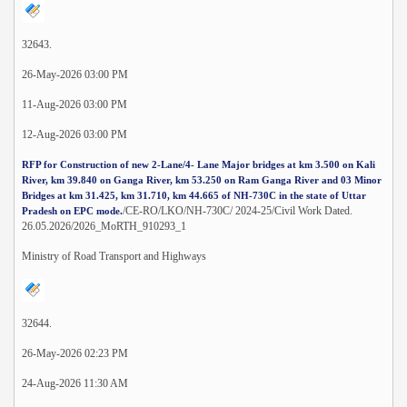
32643.
26-May-2026 03:00 PM
11-Aug-2026 03:00 PM
12-Aug-2026 03:00 PM
RFP for Construction of new 2-Lane/4- Lane Major bridges at km 3.500 on Kali
River, km 39.840 on Ganga River, km 53.250 on Ram Ganga River and 03 Minor
Bridges at km 31.425, km 31.710, km 44.665 of NH-730C in the state of Uttar
/CE-RO/LKO/NH-730C/ 2024-25/Civil Work Dated.
Pradesh on EPC mode.
26.05.2026/2026_MoRTH_910293_1
Ministry of Road Transport and Highways
32644.
26-May-2026 02:23 PM
24-Aug-2026 11:30 AM