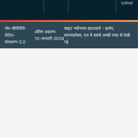
प्रबंधक
जेम-सीपीपीपी-
साइट नवीनतम ब्राउज़रों - क्रोम,
अंतिम अद्यतन:
पोर्टल-
फ़ायरफ़ॉक्स, एज में सबसे अच्छी तरह से देखी
10-जनवरी-2024
संस्करण-2.0
गई