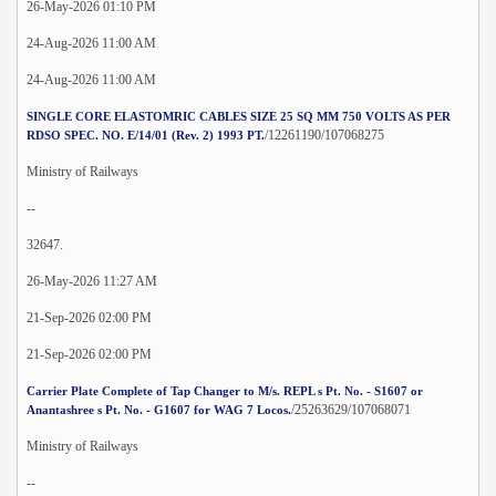
26-May-2026 01:10 PM
24-Aug-2026 11:00 AM
24-Aug-2026 11:00 AM
SINGLE CORE ELASTOMRIC CABLES SIZE 25 SQ MM 750 VOLTS AS PER
/12261190/107068275
RDSO SPEC. NO. E/14/01 (Rev. 2) 1993 PT.
Ministry of Railways
--
32647.
26-May-2026 11:27 AM
21-Sep-2026 02:00 PM
21-Sep-2026 02:00 PM
Carrier Plate Complete of Tap Changer to M/s. REPL s Pt. No. - S1607 or
/25263629/107068071
Anantashree s Pt. No. - G1607 for WAG 7 Locos.
Ministry of Railways
--