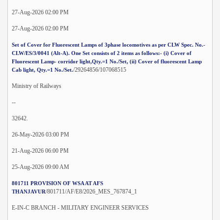
27-Aug-2026 02:00 PM
27-Aug-2026 02:00 PM
Set of Cover for Fluorescent Lamps of 3phase locomotives as per CLW Spec. No.-
CLW/ES/3/0041 (Alt-A). One Set consists of 2 items as follows:- (i) Cover of
Fluorescent Lamp- corridor light,Qty.=1 No./Set, (ii) Cover of fluorescent Lamp
/29264856/107068515
Cab light, Qty.=1 No./Set.
Ministry of Railways
--
32642.
26-May-2026 03:00 PM
21-Aug-2026 06:00 PM
25-Aug-2026 09:00 AM
801711 PROVISION OF WSA AT AFS
/801711/AF/E8/2026_MES_767874_1
THANJAVUR
E-IN-C BRANCH - MILITARY ENGINEER SERVICES