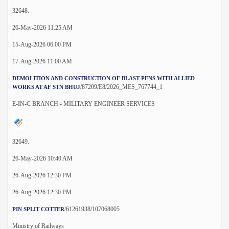
32648.
26-May-2026 11:25 AM
15-Aug-2026 06:00 PM
17-Aug-2026 11:00 AM
DEMOLITION AND CONSTRUCTION OF BLAST PENS WITH ALLIED
/87209/E8/2026_MES_767744_1
WORKS AT AF STN BHUJ
E-IN-C BRANCH - MILITARY ENGINEER SERVICES
32649.
26-May-2026 10:40 AM
26-Aug-2026 12:30 PM
26-Aug-2026 12:30 PM
/61261938/107068005
PIN SPLIT COTTER
Ministry of Railways