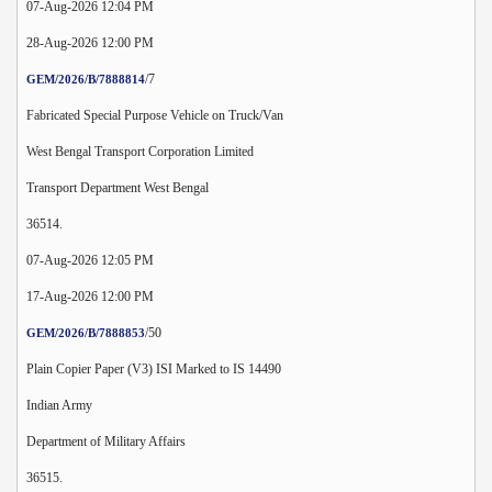
07-Aug-2026 12:04 PM
28-Aug-2026 12:00 PM
/7
GEM/2026/B/7888814
Fabricated Special Purpose Vehicle on Truck/Van
West Bengal Transport Corporation Limited
Transport Department West Bengal
36514.
07-Aug-2026 12:05 PM
17-Aug-2026 12:00 PM
/50
GEM/2026/B/7888853
Plain Copier Paper (V3) ISI Marked to IS 14490
Indian Army
Department of Military Affairs
36515.