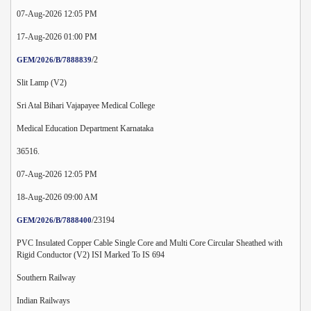
07-Aug-2026 12:05 PM
17-Aug-2026 01:00 PM
/2
GEM/2026/B/7888839
Slit Lamp (V2)
Sri Atal Bihari Vajapayee Medical College
Medical Education Department Karnataka
36516.
07-Aug-2026 12:05 PM
18-Aug-2026 09:00 AM
/23194
GEM/2026/B/7888400
PVC Insulated Copper Cable Single Core and Multi Core Circular Sheathed with
Rigid Conductor (V2) ISI Marked To IS 694
Southern Railway
Indian Railways