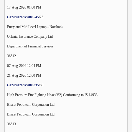
17-Aug-2026 01:00 PM
/25
GEM/2026/B/7888545
Entry and Mid Level Laptop - Notebook
Oriental Insurance Company Ltd
Department of Financial Services
36512.
07-Aug-2026 12:04 PM
21-Aug-2026 12:00 PM
/50
GEM/2026/B/7888835
High Pressure Fire Fighting Hose (V2) Conforming to IS 14933
Bharat Petroleum Corporation Ltd
Bharat Petroleum Corporation Ltd
36513.