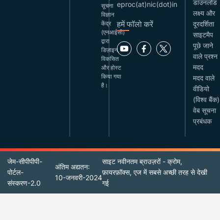
डाउनलोड
eproc(at)nic(dot)in
सूचना
लक्ष्य और
विज्ञान
हमें फॉलो करें
केंद्र
दूरदर्शिता
(एनआईसी)
साइटमैप
द्वारा
पूछे जाने
डिज़ाइन,
वाले प्रश्न
विकसित
मदद
और होस्ट
किया गया
मदद वाले
है।
वीडियो
(विश्व बैंक)
वेब सूचना
प्रबंधक
जेम-सीपीपीपी-
साइट नवीनतम ब्राउज़रों - क्रोम,
अंतिम अद्यतन:
पोर्टल-
फ़ायरफ़ॉक्स, एज में सबसे अच्छी तरह से देखी
10-जनवरी-2024
संस्करण-2.0
गई