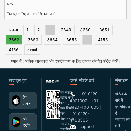
N/A
Transport Department Uttarakhand
पिछला
1
2
...
3649
3650
3651
3652
3653
3654
3655
...
4155
4156
आगामी
ध्यान दें :
अधिक जानकारी और स्पष्टीकरण के लिए कृपया संबंधित पोर्टल देखें।
मोबाइल ऐप
हमसे संपर्क करें
संसाधन
यह साइट
+91 0120-
पोर्टल के
ऐप
खरीद नीति
बारे में
4001002 | +91
प्रभाग,
स्टोर
प्रतिक्रिया
0120-4001005 |
व्यय विभाग,
दें
वित्त
+91 0120-
प्ले
मंत्रालय के
उपयोग की
4493395
सहयोग से
स्टोर
शर्तें
support-
राष्ट्रीय